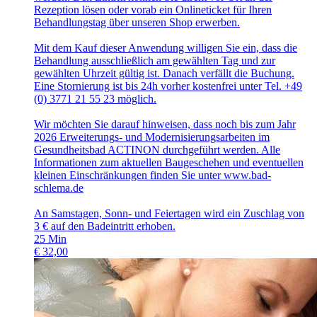
Rezeption lösen oder vorab ein Onlineticket für Ihren
Behandlungstag über unseren Shop erwerben.
Mit dem Kauf dieser Anwendung willigen Sie ein, dass die
Behandlung ausschließlich am gewählten Tag und zur
gewählten Uhrzeit gültig ist. Danach verfällt die Buchung.
Eine Stornierung ist bis 24h vorher kostenfrei unter Tel. +49
(0) 3771 21 55 23 möglich.
Wir möchten Sie darauf hinweisen, dass noch bis zum Jahr
2026 Erweiterungs- und Modernisierungsarbeiten im
Gesundheitsbad ACTINON durchgeführt werden. Alle
Informationen zum aktuellen Baugeschehen und eventuellen
kleinen Einschränkungen finden Sie unter www.bad-
schlema.de
An Samstagen, Sonn- und Feiertagen wird ein Zuschlag von
3 € auf den Badeintritt erhoben.
25
Min
€
32,00