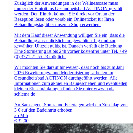
Zuzüglich der Anwendungen in der Wellnessoase muss
immer der Eintritt ins Gesundheitsbad ACTINON gezahlt
werden. Den Eintritt können Sie direkt vor Ort an der
Rezeption lösen oder vorab ein Onlineticket für Ihren
Behandlungstag über unseren Shop erwerben.
Mit dem Kauf dieser Anwendung willigen Sie ein, dass die
Behandlung ausschließlich am gewählten Tag und zur
gewählten Uhrzeit gültig ist. Danach verfällt die Buchung.
Eine Stornierung ist bis 24h vorher kostenfrei unter Tel. +49
(0) 3771 21 55 23 möglich.
Wir möchten Sie darauf hinweisen, dass noch bis zum Jahr
2026 Erweiterungs- und Modernisierungsarbeiten im
Gesundheitsbad ACTINON durchgeführt werden. Alle
Informationen zum aktuellen Baugeschehen und eventuellen
kleinen Einschränkungen finden Sie unter www.bad-
schlema.de
An Samstagen, Sonn- und Feiertagen wird ein Zuschlag von
3 € auf den Badeintritt erhoben.
25
Min
€
32,00