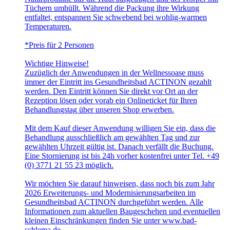
Tüchern umhüllt. Während die Packung ihre Wirkung
entfaltet, entspannen Sie schwebend bei wohlig-warmen
Temperaturen.
*Preis für 2 Personen
Wichtige Hinweise!
Zuzüglich der Anwendungen in der Wellnessoase muss
immer der Eintritt ins Gesundheitsbad ACTINON gezahlt
werden. Den Eintritt können Sie direkt vor Ort an der
Rezeption lösen oder vorab ein Onlineticket für Ihren
Behandlungstag über unseren Shop erwerben.
Mit dem Kauf dieser Anwendung willigen Sie ein, dass die
Behandlung ausschließlich am gewählten Tag und zur
gewählten Uhrzeit gültig ist. Danach verfällt die Buchung.
Eine Stornierung ist bis 24h vorher kostenfrei unter Tel. +49
(0) 3771 21 55 23 möglich.
Wir möchten Sie darauf hinweisen, dass noch bis zum Jahr
2026 Erweiterungs- und Modernisierungsarbeiten im
Gesundheitsbad ACTINON durchgeführt werden. Alle
Informationen zum aktuellen Baugeschehen und eventuellen
kleinen Einschränkungen finden Sie unter www.bad-
schlema.de