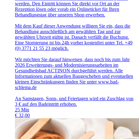
werden. Den Eintritt können Sie direkt vor Ort an der
Rezeption lösen oder vorab ein Onlineticket für Ihren
Behandlungstag über unseren Shop erwerben.
Mit dem Kauf dieser Anwendung willigen Sie ein, dass die
Behandlung ausschließlich am gewählten Tag und zur
gewählten Uhrzeit gültig ist. Danach verfällt die Buchung.
Eine Stornierung ist bis 24h vorher kostenfrei unter Tel. +49
(0) 3771 21 55 23 möglich.
Wir möchten Sie darauf hinweisen, dass noch bis zum Jahr
2026 Erweiterungs- und Modernisierungsarbeiten im
Gesundheitsbad ACTINON durchgeführt werden. Alle
Informationen zum aktuellen Baugeschehen und eventuellen
kleinen Einschränkungen finden Sie unter www.bad-
schlema.de
An Samstagen, Sonn- und Feiertagen wird ein Zuschlag von
3 € auf den Badeintritt erhoben.
25
Min
€
32,00