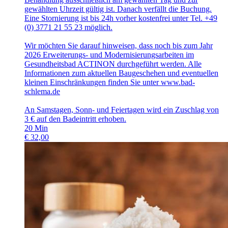
gewählten Uhrzeit gültig ist. Danach verfällt die Buchung.
Eine Stornierung ist bis 24h vorher kostenfrei unter Tel. +49
(0) 3771 21 55 23 möglich.
Wir möchten Sie darauf hinweisen, dass noch bis zum Jahr
2026 Erweiterungs- und Modernisierungsarbeiten im
Gesundheitsbad ACTINON durchgeführt werden. Alle
Informationen zum aktuellen Baugeschehen und eventuellen
kleinen Einschränkungen finden Sie unter www.bad-
schlema.de
An Samstagen, Sonn- und Feiertagen wird ein Zuschlag von
3 € auf den Badeintritt erhoben.
20
Min
€
32,00