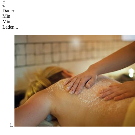
€
Dauer
Min
Min
Laden...