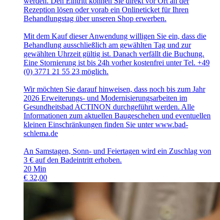
werden. Den Eintritt können Sie direkt vor Ort an der
Rezeption lösen oder vorab ein Onlineticket für Ihren
Behandlungstag über unseren Shop erwerben.
Mit dem Kauf dieser Anwendung willigen Sie ein, dass die
Behandlung ausschließlich am gewählten Tag und zur
gewählten Uhrzeit gültig ist. Danach verfällt die Buchung.
Eine Stornierung ist bis 24h vorher kostenfrei unter Tel. +49
(0) 3771 21 55 23 möglich.
Wir möchten Sie darauf hinweisen, dass noch bis zum Jahr
2026 Erweiterungs- und Modernisierungsarbeiten im
Gesundheitsbad ACTINON durchgeführt werden. Alle
Informationen zum aktuellen Baugeschehen und eventuellen
kleinen Einschränkungen finden Sie unter www.bad-
schlema.de
An Samstagen, Sonn- und Feiertagen wird ein Zuschlag von
3 € auf den Badeintritt erhoben.
20
Min
€
32,00