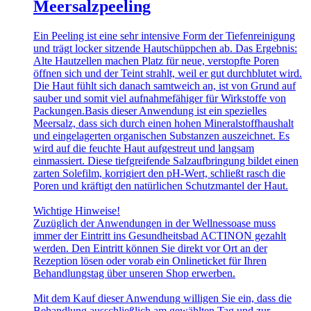
Meersalzpeeling
Ein Peeling ist eine sehr intensive Form der Tiefenreinigung
und trägt locker sitzende Hautschüppchen ab. Das Ergebnis:
Alte Hautzellen machen Platz für neue, verstopfte Poren
öffnen sich und der Teint strahlt, weil er gut durchblutet wird.
Die Haut fühlt sich danach samtweich an, ist von Grund auf
sauber und somit viel aufnahmefähiger für Wirkstoffe von
Packungen.Basis dieser Anwendung ist ein spezielles
Meersalz, dass sich durch einen hohen Mineralstoffhaushalt
und eingelagerten organischen Substanzen auszeichnet. Es
wird auf die feuchte Haut aufgestreut und langsam
einmassiert. Diese tiefgreifende Salzaufbringung bildet einen
zarten Solefilm, korrigiert den pH-Wert, schließt rasch die
Poren und kräftigt den natürlichen Schutzmantel der Haut.
Wichtige Hinweise!
Zuzüglich der Anwendungen in der Wellnessoase muss
immer der Eintritt ins Gesundheitsbad ACTINON gezahlt
werden. Den Eintritt können Sie direkt vor Ort an der
Rezeption lösen oder vorab ein Onlineticket für Ihren
Behandlungstag über unseren Shop erwerben.
Mit dem Kauf dieser Anwendung willigen Sie ein, dass die
Behandlung ausschließlich am gewählten Tag und zur