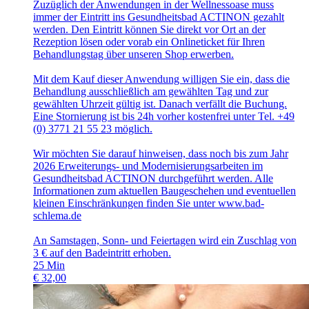
Zuzüglich der Anwendungen in der Wellnessoase muss
immer der Eintritt ins Gesundheitsbad ACTINON gezahlt
werden. Den Eintritt können Sie direkt vor Ort an der
Rezeption lösen oder vorab ein Onlineticket für Ihren
Behandlungstag über unseren Shop erwerben.
Mit dem Kauf dieser Anwendung willigen Sie ein, dass die
Behandlung ausschließlich am gewählten Tag und zur
gewählten Uhrzeit gültig ist. Danach verfällt die Buchung.
Eine Stornierung ist bis 24h vorher kostenfrei unter Tel. +49
(0) 3771 21 55 23 möglich.
Wir möchten Sie darauf hinweisen, dass noch bis zum Jahr
2026 Erweiterungs- und Modernisierungsarbeiten im
Gesundheitsbad ACTINON durchgeführt werden. Alle
Informationen zum aktuellen Baugeschehen und eventuellen
kleinen Einschränkungen finden Sie unter www.bad-
schlema.de
An Samstagen, Sonn- und Feiertagen wird ein Zuschlag von
3 € auf den Badeintritt erhoben.
25
Min
€
32,00