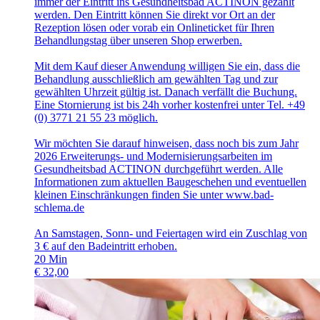
immer der Eintritt ins Gesundheitsbad ACTINON gezahlt
werden. Den Eintritt können Sie direkt vor Ort an der
Rezeption lösen oder vorab ein Onlineticket für Ihren
Behandlungstag über unseren Shop erwerben.
Mit dem Kauf dieser Anwendung willigen Sie ein, dass die
Behandlung ausschließlich am gewählten Tag und zur
gewählten Uhrzeit gültig ist. Danach verfällt die Buchung.
Eine Stornierung ist bis 24h vorher kostenfrei unter Tel. +49
(0) 3771 21 55 23 möglich.
Wir möchten Sie darauf hinweisen, dass noch bis zum Jahr
2026 Erweiterungs- und Modernisierungsarbeiten im
Gesundheitsbad ACTINON durchgeführt werden. Alle
Informationen zum aktuellen Baugeschehen und eventuellen
kleinen Einschränkungen finden Sie unter www.bad-
schlema.de
An Samstagen, Sonn- und Feiertagen wird ein Zuschlag von
3 € auf den Badeintritt erhoben.
20
Min
€
32,00