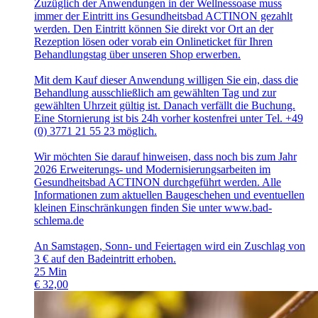
Zuzüglich der Anwendungen in der Wellnessoase muss
immer der Eintritt ins Gesundheitsbad ACTINON gezahlt
werden. Den Eintritt können Sie direkt vor Ort an der
Rezeption lösen oder vorab ein Onlineticket für Ihren
Behandlungstag über unseren Shop erwerben.
Mit dem Kauf dieser Anwendung willigen Sie ein, dass die
Behandlung ausschließlich am gewählten Tag und zur
gewählten Uhrzeit gültig ist. Danach verfällt die Buchung.
Eine Stornierung ist bis 24h vorher kostenfrei unter Tel. +49
(0) 3771 21 55 23 möglich.
Wir möchten Sie darauf hinweisen, dass noch bis zum Jahr
2026 Erweiterungs- und Modernisierungsarbeiten im
Gesundheitsbad ACTINON durchgeführt werden. Alle
Informationen zum aktuellen Baugeschehen und eventuellen
kleinen Einschränkungen finden Sie unter www.bad-
schlema.de
An Samstagen, Sonn- und Feiertagen wird ein Zuschlag von
3 € auf den Badeintritt erhoben.
25
Min
€
32,00