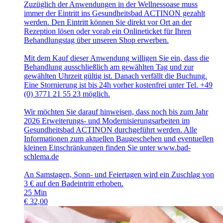
Zuzüglich der Anwendungen in der Wellnessoase muss
immer der Eintritt ins Gesundheitsbad ACTINON gezahlt
werden. Den Eintritt können Sie direkt vor Ort an der
Rezeption lösen oder vorab ein Onlineticket für Ihren
Behandlungstag über unseren Shop erwerben.
Mit dem Kauf dieser Anwendung willigen Sie ein, dass die
Behandlung ausschließlich am gewählten Tag und zur
gewählten Uhrzeit gültig ist. Danach verfällt die Buchung.
Eine Stornierung ist bis 24h vorher kostenfrei unter Tel. +49
(0) 3771 21 55 23 möglich.
Wir möchten Sie darauf hinweisen, dass noch bis zum Jahr
2026 Erweiterungs- und Modernisierungsarbeiten im
Gesundheitsbad ACTINON durchgeführt werden. Alle
Informationen zum aktuellen Baugeschehen und eventuellen
kleinen Einschränkungen finden Sie unter www.bad-
schlema.de
An Samstagen, Sonn- und Feiertagen wird ein Zuschlag von
3 € auf den Badeintritt erhoben.
25
Min
€
32,00