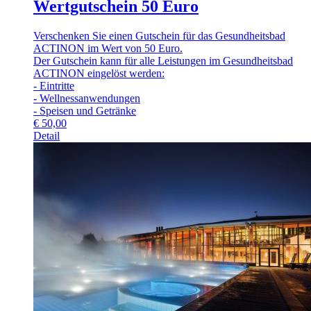
Wertgutschein 50 Euro
Verschenken Sie einen Gutschein für das Gesundheitsbad
ACTINON im Wert von 50 Euro.
Der Gutschein kann für alle Leistungen im Gesundheitsbad
ACTINON eingelöst werden:
- Eintritte
- Wellnessanwendungen
- Speisen und Getränke
€
50,00
Detail