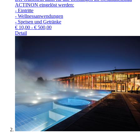
ACTINON eingelöst werden:
- Eintritte
- Wellnessanwendungen
- Speisen und Getränke
€
10,00 - € 500,00
Detail