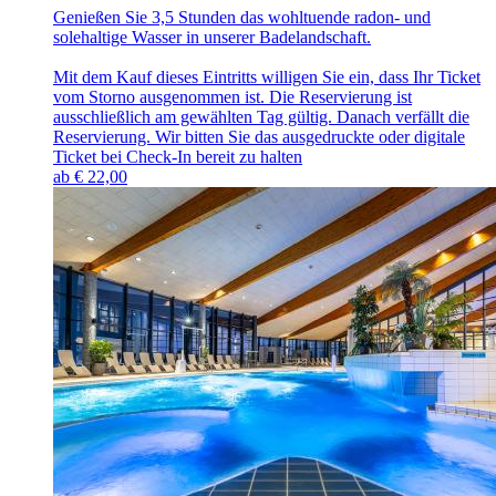
Genießen Sie 3,5 Stunden das wohltuende radon- und
solehaltige Wasser in unserer Badelandschaft.
Mit dem Kauf dieses Eintritts willigen Sie ein, dass Ihr Ticket
vom Storno ausgenommen ist. Die Reservierung ist
ausschließlich am gewählten Tag gültig. Danach verfällt die
Reservierung. Wir bitten Sie das ausgedruckte oder digitale
Ticket bei Check-In bereit zu halten
ab
€
22,00