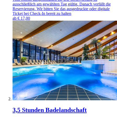
ausschließlich am gewählten Tag gültig. Danach verfällt die
Reservierung. Wir bitten Sie das ausgedruckte oder digitale
Ticket bei Check-In bereit zu halten
ab
€
17,00
3,5 Stunden Badelandschaft