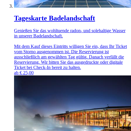
Tageskarte Badelandschaft
Genießen Sie das wohltuende radon- und solehaltige Wasser
in unserer Badelandschaft.
Mit dem Kauf dieses Eintritts willigen Sie ein, dass Ihr Ticket
vom Storno ausgenommen ist. Die Reservierung ist
ausschließlich am gewählten Tag gültig. Danach verfällt die
Reservierung. Wir bitten Sie das ausgedruckte oder digitale
Ticket bei Check-In bereit zu halten.
ab
€
25,00