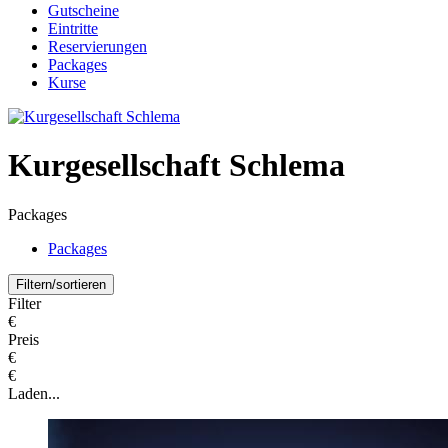
Gutscheine
Eintritte
Reservierungen
Packages
Kurse
Kurgesellschaft Schlema
Packages
Packages
Filtern/sortieren
Filter
€
Preis
€
€
Laden...