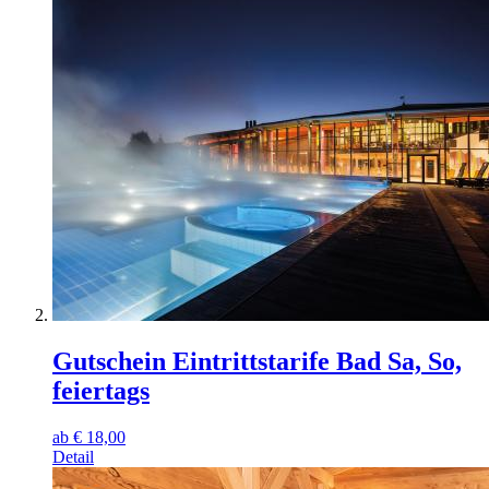
Gutschein Eintrittstarife Bad Sa, So,
feiertags
ab
€
18,00
Detail