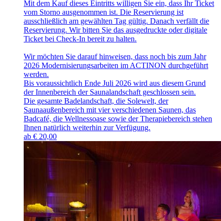
Mit dem Kauf dieses Eintritts willigen Sie ein, dass Ihr Ticket
vom Storno ausgenommen ist. Die Reservierung ist
ausschließlich am gewählten Tag gültig. Danach verfällt die
Reservierung. Wir bitten Sie das ausgedruckte oder digitale
Ticket bei Check-In bereit zu halten.
Wir möchten Sie darauf hinweisen, dass noch bis zum Jahr
2026 Modernisierungsarbeiten im ACTINON durchgeführt
werden.
Bis voraussichtlich Ende Juli 2026 wird aus diesem Grund
der Innenbereich der Saunalandschaft geschlossen sein.
Die gesamte Badelandschaft, die Solewelt, der
Saunaaußenbereich mit vier verschiedenen Saunen, das
Badcafé, die Wellnessoase sowie der Therapiebereich stehen
Ihnen natürlich weiterhin zur Verfügung.
ab
€
20,00