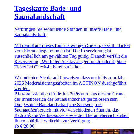
Tageskarte Bade- und
Saunalandschaft
Verbringen Sie wohltuende Stunden in unsere Bade- und
Saunalandschaft.
Mit dem Kauf dieses Eintritts willigen Sie ein, dass Ihr Ticket
vom Storno ausgenommen ist. Die Reservierung ist
ausschließlich am gewählten Tag gültig. Danach verfällt die
Reservierung. Wir bitten Sie das ausgedruckte oder digitale
Ticket bei Check-In bereit zu halten.
Wir möchten Sie darauf hinweisen, dass noch bis zum Jahr
2026 Modernisierungsarbeiten im ACTINON durchgeführt
werden.
Bis voraussichtlich Ende Juli 2026 wird aus diesem Grund
der Innenbereich der Saunalandschaft geschlossen sein.
Die gesamte Badelandschaft, die Solewelt, der
Saunaaußenbereich mit vier verschiedenen Saunen, das
Badcafé, die Wellnessoase sowie der Therapiebereich stehen
Ihnen natürlich weiterhin zur Verfügung.
ab
€
28,00