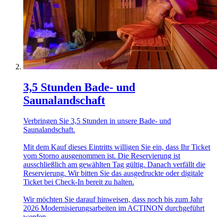
3,5 Stunden Bade- und
Saunalandschaft
Verbringen Sie 3,5 Stunden in unsere Bade- und
Saunalandschaft.
Mit dem Kauf dieses Eintritts willigen Sie ein, dass Ihr Ticket
vom Storno ausgenommen ist. Die Reservierung ist
ausschließlich am gewählten Tag gültig. Danach verfällt die
Reservierung. Wir bitten Sie das ausgedruckte oder digitale
Ticket bei Check-In bereit zu halten.
Wir möchten Sie darauf hinweisen, dass noch bis zum Jahr
2026 Modernisierungsarbeiten im ACTINON durchgeführt
werden.