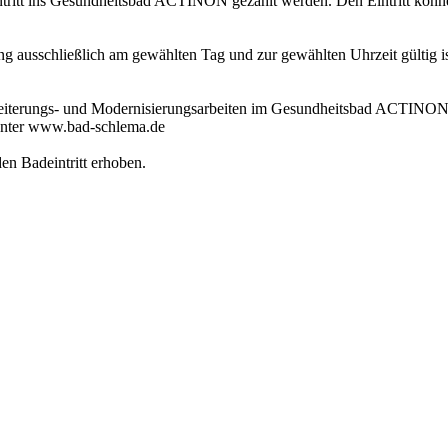
itt ins Gesundheitsbad ACTINON gezahlt werden. Den Eintritt können 
 ausschließlich am gewählten Tag und zur gewählten Uhrzeit gültig ist
weiterungs- und Modernisierungsarbeiten im Gesundheitsbad ACTINON 
unter www.bad-schlema.de
en Badeintritt erhoben.