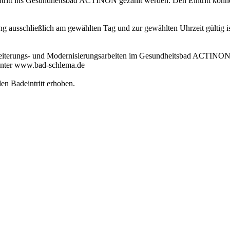
itt ins Gesundheitsbad ACTINON gezahlt werden. Den Eintritt können 
 ausschließlich am gewählten Tag und zur gewählten Uhrzeit gültig ist
weiterungs- und Modernisierungsarbeiten im Gesundheitsbad ACTINON 
unter www.bad-schlema.de
en Badeintritt erhoben.