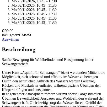
Mo 26/
10/
2026,
10:45 - 11:30
Mo 02/
11/
2026,
10:45 - 11:30
Mo 09/
11/
2026,
10:45 - 11:30
Mo 16/
11/
2026,
10:45 - 11:30
Mo 23/
11/
2026,
10:45 - 11:30
Mo 30/
11/
2026,
10:45 - 11:30
€ 99,00
inkl. gesetzl. MwSt.
Auswählen
Beschreibung
Sanfte Bewegung für Wohlbefinden und Entspannung in der
Schwangerschaft
Unser Kurs „Aquafit für Schwangere“ bietet werdenden Müttern die
Möglichkeit, sich schonend und effektiv im Wasser zu bewegen.
Durch den natürlichen Auftrieb des Wassers werden Gelenke,
Rücken und Muskulatur entlastet, während gezielte Übungen den
Körper kräftigen und entspannen.
In angenehmer Atmosphäre fördern wir mit speziell abgestimmten
Übungen Beweglichkeit, Ausdauer und Wohlbefinden während der
Schwangerschaft. Gleichzeitig sorgt das Wasser für ein Gefühl der
Leichtigkeit und unterstützt die Regeneration von Körper und Geist.